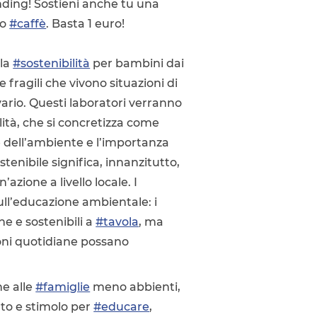
nding! Sostieni anche tu una
uo
#caffè
. Basta 1 euro!
lla
#sostenibilità
per bambini dai
 fragili che vivono situazioni di
ario. Questi laboratori verranno
ilità, che si concretizza come
e dell’ambiente e l’importanza
stenibile significa, innanzitutto,
azione a livello locale. I
ull’educazione ambientale: i
e e sostenibili a
#tavola
, ma
oni quotidiane possano
he alle
#famiglie
meno abbienti,
to e stimolo per
#educare
,