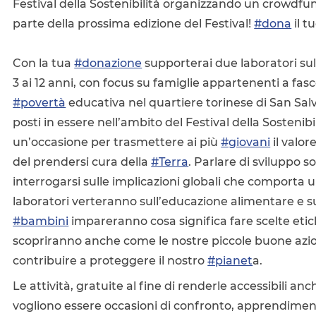
Festival della Sostenibilità organizzando un crowdfu
parte della prossima edizione del Festival!
#dona
il t
Con la tua
#donazione
supporterai due laboratori su
3 ai 12 anni, con focus su famiglie appartenenti a fasce
#povertà
educativa nel quartiere torinese di San Salv
posti in essere nell’ambito del Festival della Sostenib
un’occasione per trasmettere ai più
#giovani
il valor
del prendersi cura della
#Terra
. Parlare di sviluppo so
interrogarsi sulle implicazioni globali che comporta un’
laboratori verteranno sull’educazione alimentare e s
#bambini
impareranno cosa significa fare scelte etich
scopriranno anche come le nostre piccole buone azi
contribuire a proteggere il nostro
#pianet
a.
Le attività, gratuite al fine di renderle accessibili anc
vogliono essere occasioni di confronto, apprendimen