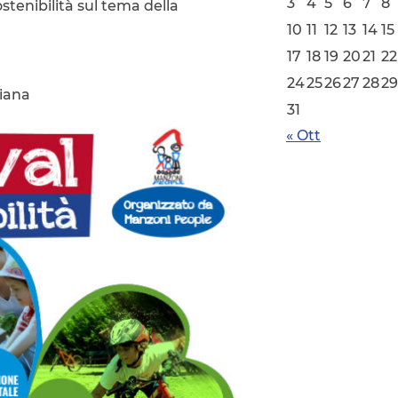
3
4
5
6
7
8
ostenibilità sul tema della
10
11
12
13
14
15
17
18
19
20
21
22
24
25
26
27
28
29
liana
31
« Ott