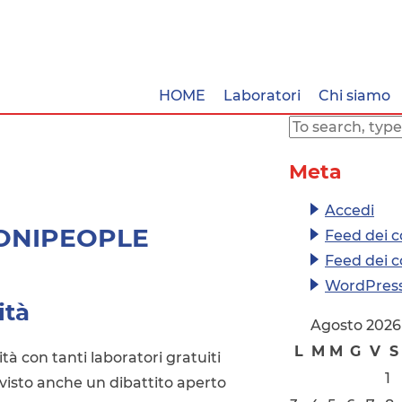
HOME
Laboratori
Chi siamo
Meta
Accedi
ONIPEOPLE
Feed dei c
Feed dei 
WordPress
ità
Agosto 2026
L
M
M
G
V
S
lità con tanti laboratori gratuiti
1
evisto anche un dibattito aperto