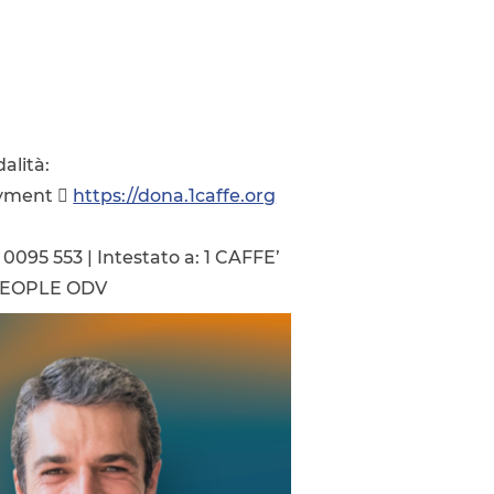
alità:
payment 
https://dona.1caffe.org
0095 553 | Intestato a: 1 CAFFE’
 PEOPLE ODV