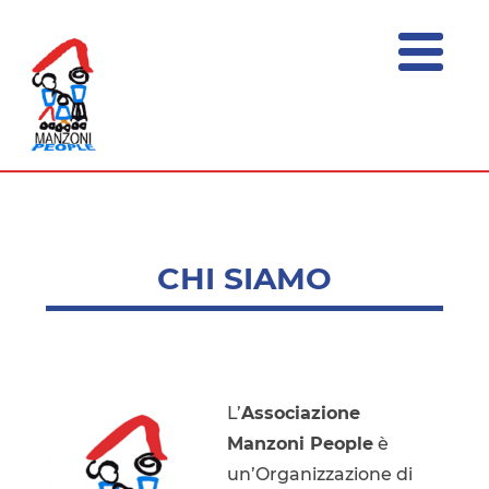
menu
ASSOCIAZIONE
Festival
della
MANZONI
Sostenibilità
PEOPLE
CHI SIAMO
L’
Associazione
Manzoni People
è
un’Organizzazione di