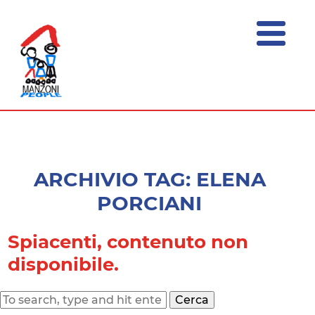
menu
ASSOCIAZIONE
Festival
della
MANZONI
Sostenibilità
PEOPLE
ARCHIVIO TAG: ELENA
PORCIANI
Spiacenti, contenuto non
disponibile.
Cerca